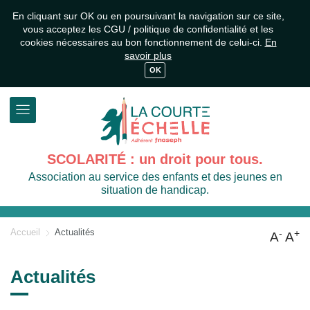
En cliquant sur OK ou en poursuivant la navigation sur ce site,
vous acceptez les CGU / politique de confidentialité et les
cookies nécessaires au bon fonctionnement de celui-ci.
En
savoir plus
OK
SCOLARITÉ : un droit pour tous.
Association au service des enfants et des jeunes en
situation de handicap.
Accueil
Actualités
-
+
A
A
Actualités