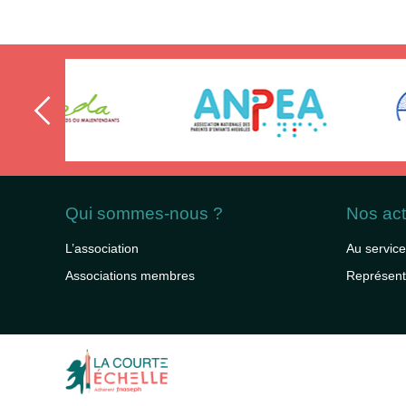
Qui sommes-nous ?
Nos act
L’association
Au service
Associations membres
Représent