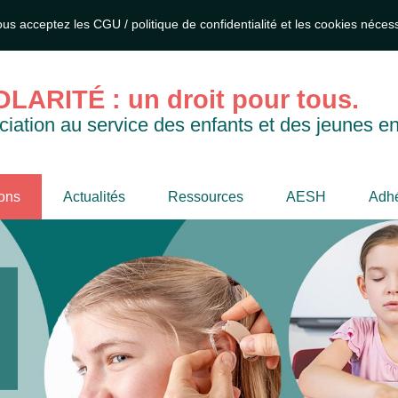
ous acceptez les CGU / politique de confidentialité et les cookies néce
LARITÉ : un droit pour tous.
iation au service des enfants et des jeunes en
ions
Actualités
Ressources
AESH
Adhé
ur une école
clusive
sentation auprès des instances