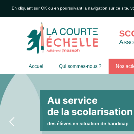
En cliquant sur OK ou en poursuivant la navigation sur ce site, v
SCO
Assoc
Accueil
Qui sommes-nous ?
Nos act
Po
in
Repré