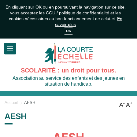
En cliquant sur OK ou en poursuivant la navigation sur ce site,
vous acceptez les CGU / politique de confidentialité et les
cookies nécessaires au bon fonctionnement de celui-ci.
En
savoir plus
OK
SCOLARITÉ : un droit pour tous.
Association au service des enfants et des jeunes en
situation de handicap.
Accueil
AESH
-
+
A
A
AESH