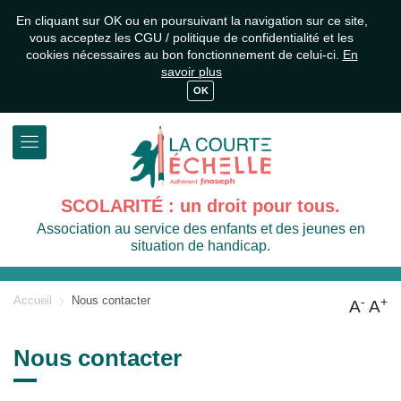
En cliquant sur OK ou en poursuivant la navigation sur ce site,
vous acceptez les CGU / politique de confidentialité et les
cookies nécessaires au bon fonctionnement de celui-ci.
En
savoir plus
OK
SCOLARITÉ : un droit pour tous.
Association au service des enfants et des jeunes en
situation de handicap.
Accueil
Nous contacter
-
+
A
A
Nous contacter