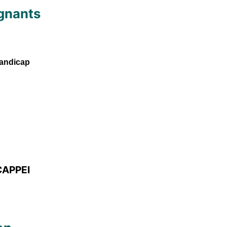
gnants
handicap
CAPPEI