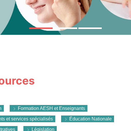
ources
n
Formation AESH et Enseignants
s et services spécialisés
Éducation Nationale
ratives
Législation