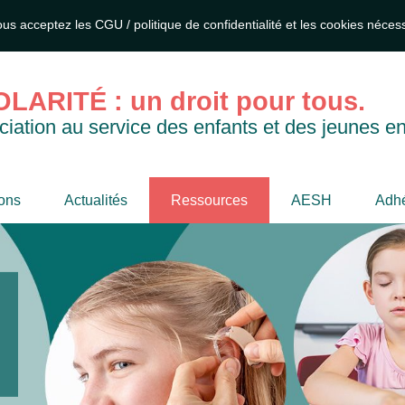
ous acceptez les CGU / politique de confidentialité et les cookies néce
LARITÉ : un droit pour tous.
iation au service des enfants et des jeunes en
ions
Actualités
Ressources
AESH
Adhé