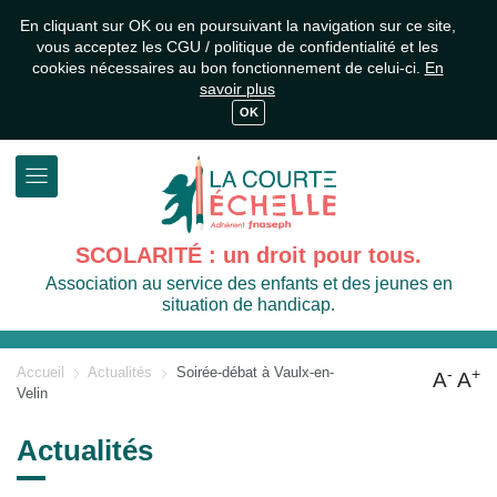
En cliquant sur OK ou en poursuivant la navigation sur ce site,
vous acceptez les CGU / politique de confidentialité et les
cookies nécessaires au bon fonctionnement de celui-ci.
En
savoir plus
OK
SCOLARITÉ : un droit pour tous.
Association au service des enfants et des jeunes en
situation de handicap.
Accueil
Actualités
Soirée-débat à Vaulx-en-
-
+
A
A
Velin
Actualités