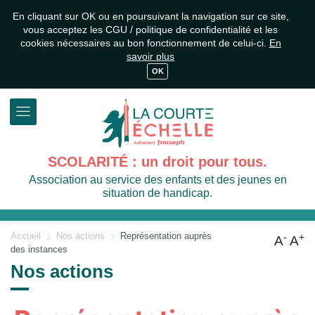
En cliquant sur OK ou en poursuivant la navigation sur ce site,
vous acceptez les CGU / politique de confidentialité et les
cookies nécessaires au bon fonctionnement de celui-ci.
En
savoir plus
OK
SCOLARITÉ : un droit pour tous.
Association au service des enfants et des jeunes en
situation de handicap.
Accueil
Nos actions
Représentation auprès
-
+
A
A
des instances
Nos actions